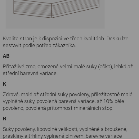
Kvalita stran je k dispozici ve třech kvalitách. Desku lze
sestavit podle potřeb zákazníka.
AB
Přitažlivé zrno, omezené velmi malé suky (očka), lehká až
střední barevná variace.
K
Zdravé, malé až střední suky povoleny, příležitostně malé
vyplněné suky, povolená barevná variace, až 10% běle
povoleno, povolená přítomnost minerálních stop.
R
Suky povoleny, libovolné velikosti, vyplněné a broušené,
praskliny a trhliny vyplněné plnivem, barevné variace