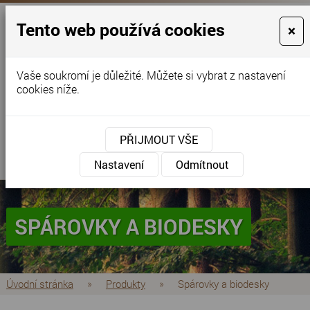
Tento web používá cookies
×
Vaše soukromí je důležité. Můžete si vybrat z nastavení
cookies níže.
objednavky@florianinc.cz
+420 724 519 517
+420 775 627 942
+420 773 517 917
(dřevěné podlahy)
PŘIJMOUT VŠE
MENU
Nastavení
Odmítnout
SPÁROVKY A BIODESKY
Úvodní stránka
»
Produkty
»
Spárovky a biodesky