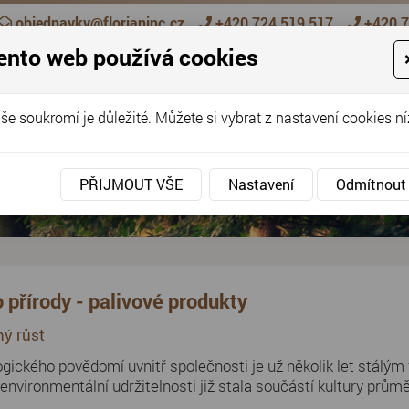
objednavky@florianinc.cz
+420 724 519 517
+420 7
ento web používá cookies
O NÁS
PRODUKTY
DRUHY DŘEVIN
NABÍDKY,
še soukromí je důležité. Můžete si vybrat z nastavení cookies ní
PŘIJMOUT VŠE
Nastavení
Odmítnout
 přírody - palivové produkty
ný růst
ogického povědomí uvnitř společnosti je už několik let stá
environmentální udržitelnosti již stala součástí kultury prům