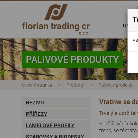
T
ÚVOD
Va
PALIVOVÉ PRODUKTY
Úvodní stránka
»
Produkty
»
Palivové produkty
Vraťme se do
ŘEZIVO
Trvalý a udržitel
PŘÍŘEZY
Rozšiřování ekol
LAMELOVÉ PROFILY
trend, se témata 
SPÁROVKY A BIODESKY