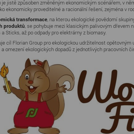
 je jistě způsoben změněným ekonomickým scénářem, v němž 
ako ekonomicky proveditelné a racionální řešení, zejména v r
omická transformace
, na kterou ekologické povědomí skupiny
h produktů
, se pohybuje mezi klasickým palivovým dřevem n
s a Sticks, až po odpady pro elektrárny z biomasy.
uje cíl Florian Group pro ekologickou udržitelnost opětovným
e a omezení ekologických dopadů z jednotlivých pracovních či