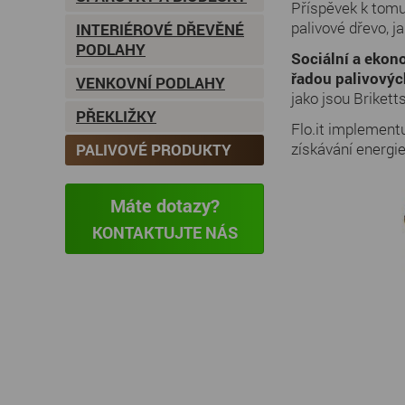
Příspěvek k tomu
palivové dřevo, j
INTERIÉROVÉ DŘEVĚNÉ
PODLAHY
Sociální a ekon
řadou palivovýc
VENKOVNÍ PODLAHY
jako jsou Brikett
PŘEKLIŽKY
Flo.it implement
získávání energi
PALIVOVÉ PRODUKTY
Máte dotazy?
KONTAKTUJTE NÁS