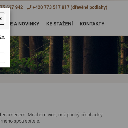
75 627 942
+420 773 517 917
(dřevěné podlahy)
×
 AKCE A NOVINKY
KE STAŽENÍ
KONTAKTY
že.
lým fenoménem. Mnohem více, než pouhý přechodný
ěrného spotřebitele.