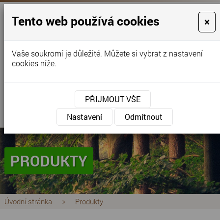
Tento web používá cookies
×
Vaše soukromí je důležité. Můžete si vybrat z nastavení
cookies níže.
objednavky@florianinc.cz
+420 724 519 517
+420 775 627 942
+420 773 517 917
(dřevěné podlahy)
PŘIJMOUT VŠE
MENU
Nastavení
Odmítnout
PRODUKTY
Úvodní stránka
»
Produkty