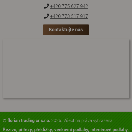
+420 775 627 942
+420 773 517 917
Kontaktujte nás
©
florian trading cr s.r.o.
2026. Všechna práva vyhrazena.
Řezivo, přířezy, překližky, venkovní podlahy, interiérové podlahy,